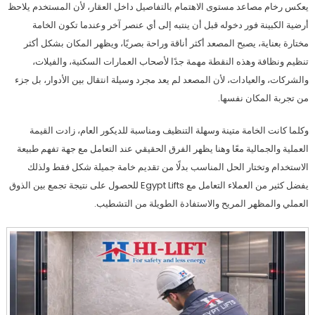
يعكس رخام مصاعد مستوى الاهتمام بالتفاصيل داخل العقار، لأن المستخدم يلاحظ
أرضية الكبينة فور دخوله قبل أن ينتبه إلى أي عنصر آخر وعندما تكون الخامة
مختارة بعناية، يصبح المصعد أكثر أناقة وراحة بصريًا، ويظهر المكان بشكل أكثر
تنظيم ونظافة وهذه النقطة مهمة جدًا لأصحاب العمارات السكنية، والفيلات،
والشركات، والعيادات، لأن المصعد لم يعد مجرد وسيلة انتقال بين الأدوار، بل جزء
من تجربة المكان نفسها.
وكلما كانت الخامة متينة وسهلة التنظيف ومناسبة للديكور العام، زادت القيمة
العملية والجمالية معًا وهنا يظهر الفرق الحقيقي عند التعامل مع جهة تفهم طبيعة
الاستخدام وتختار الحل المناسب بدلًا من تقديم خامة جميلة شكل فقط ولذلك
يفضل كثير من العملاء التعامل مع Egypt Lifts للحصول على نتيجة تجمع بين الذوق
العملي والمظهر المريح والاستفادة الطويلة من التشطيب.