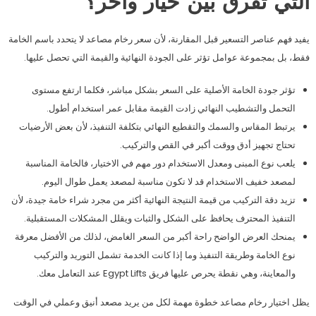
التي تفرق بين خيار وآخر؟
يفيد فهم عناصر التسعير قبل المقارنة، لأن سعر رخام مصاعد لا يتحدد باسم الخامة
فقط، بل بمجموعة عوامل تؤثر على الجودة النهائية والقيمة التي تحصل عليها.
تؤثر جودة الخامة الأصلية على السعر بشكل مباشر، فكلما ارتفع مستوى
التحمل والتشطيب النهائي زادت القيمة مقابل عمر استخدام أطول.
يرتبط المقاس والسمك والتقطيع النهائي بتكلفة التنفيذ، لأن بعض الأرضيات
تحتاج تجهيز أدق ووقت أكبر في القص والتركيب.
يلعب نوع المبنى ومعدل الاستخدام دور مهم في الاختيار، فالخامة المناسبة
لمصعد خفيف الاستخدام قد لا تكون مناسبة لمصعد يعمل طوال اليوم.
تزيد دقة التركيب من قيمة النتيجة النهائية أكثر من مجرد شراء خامة جيدة، لأن
التنفيذ المحترف يحافظ على الشكل والثبات ويقلل المشكلات المستقبلية.
يمنحك العرض الواضح راحة أكبر من السعر الغامض، لذلك من الأفضل معرفة
نوع الخامة وطريقة التنفيذ وما إذا كانت الخدمة تشمل التوريد والتركيب
والمعاينة، وهي نقطة يحرص عليها فريق Egypt Lifts عند التعامل معك.
يظل اختيار رخام مصاعد خطوة مهمة لكل من يريد مصعد أنيق وعملي في الوقت