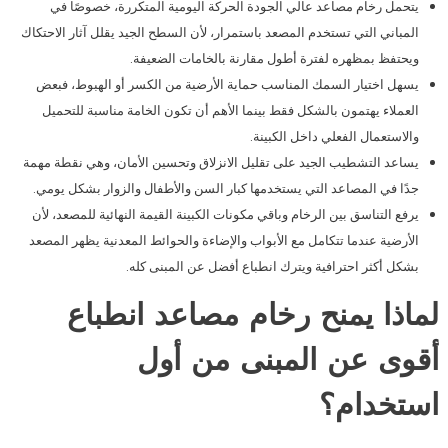
يتحمل رخام مصاعد عالي الجودة الحركة اليومية المتكررة، خصوصًا في
المباني التي تستخدم المصعد باستمرار، لأن السطح الجيد يقلل آثار الاحتكاك
ويحتفظ بمظهره لفترة أطول مقارنة بالخامات الضعيفة.
يسهل اختيار السمك المناسب حماية الأرضية من الكسر أو الهبوط، فبعض
العملاء يهتمون بالشكل فقط بينما الأهم أن تكون الخامة مناسبة للتحميل
والاستعمال الفعلي داخل الكبينة.
يساعد التشطيب الجيد على تقليل الانزلاق وتحسين الأمان، وهي نقطة مهمة
جدًا في المصاعد التي يستخدمها كبار السن والأطفال والزوار بشكل يومي.
يرفع التناسق بين الرخام وباقي مكونات الكبينة القيمة النهائية للمصعد، لأن
الأرضية عندما تتكامل مع الأبواب والإضاءة والحوائط المعدنية يظهر المصعد
بشكل أكثر احترافية ويترك انطباع أفضل عن المبنى كله.
لماذا يمنح رخام مصاعد انطباع
أقوى عن المبنى من أول
استخدام؟