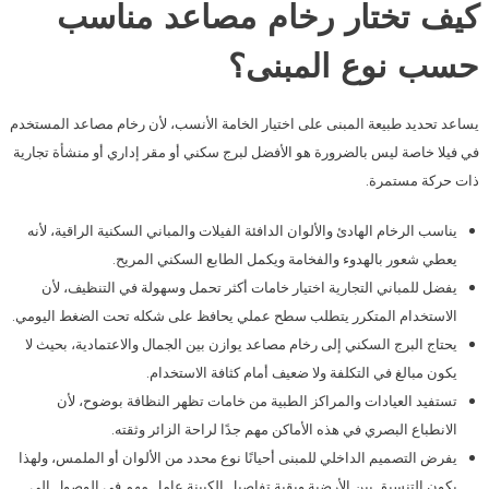
كيف تختار رخام مصاعد مناسب
حسب نوع المبنى؟
يساعد تحديد طبيعة المبنى على اختيار الخامة الأنسب، لأن رخام مصاعد المستخدم
في فيلا خاصة ليس بالضرورة هو الأفضل لبرج سكني أو مقر إداري أو منشأة تجارية
ذات حركة مستمرة.
يناسب الرخام الهادئ والألوان الدافئة الفيلات والمباني السكنية الراقية، لأنه
يعطي شعور بالهدوء والفخامة ويكمل الطابع السكني المريح.
يفضل للمباني التجارية اختيار خامات أكثر تحمل وسهولة في التنظيف، لأن
الاستخدام المتكرر يتطلب سطح عملي يحافظ على شكله تحت الضغط اليومي.
يحتاج البرج السكني إلى رخام مصاعد يوازن بين الجمال والاعتمادية، بحيث لا
يكون مبالغ في التكلفة ولا ضعيف أمام كثافة الاستخدام.
تستفيد العيادات والمراكز الطبية من خامات تظهر النظافة بوضوح، لأن
الانطباع البصري في هذه الأماكن مهم جدًا لراحة الزائر وثقته.
يفرض التصميم الداخلي للمبنى أحيانًا نوع محدد من الألوان أو الملمس، ولهذا
يكون التنسيق بين الأرضية وبقية تفاصيل الكبينة عامل مهم في الوصول إلى