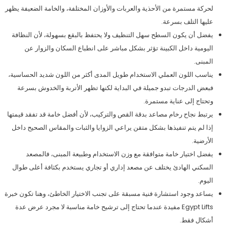
لحركة مستمرة من الأحذية والعربات والأوزان المختلفة، والخامة الضعيفة يظهر
عليها التلف بسرعة.
يفضل أن يكون السطح سهل التنظيف ولا يحتفظ بالبقع بسهولة، لأن النظافة
اليومية داخل الكبينة تؤثر بشكل مباشر على انطباع السكان والزوار عن
المبنى.
يناسب اللون العملي الاستخدام طويل المدى أكثر من اللون شديد الحساسية،
فبعض الدرجات تبدو جميلة في البداية لكنها تظهر الأتربة والخدوش بسرعة
وتحتاج إلى عناية مستمرة.
يرتبط نجاح رخام مصاعد بدقة القص والتركيب، لأن أفضل خامة قد تفقد قيمتها
إذا لم يتم تنفيذها بشكل متقن يراعي الزوايا والثبات والمقاس الصحيح داخل
الأرضية.
يفضل اختيار خامة متوافقة مع وزن الاستخدام وطبيعة المبنى، فالمصعد
السكني الهادئ يختلف عن مصعد إداري أو تجاري يستخدم بكثافة أعلى طوال
اليوم.
يساعد وجود استشارة فنية مسبقة على تجنب الاختيار الخاطئ، وهنا تكون خبرة
Egypt Lifts مفيدة عندما تحتاج إلى ترشيح خامة مناسبة لا مجرد عرض عدة
أشكال فقط.