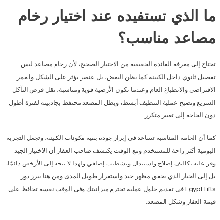
ما الذي تستفيده عند اختيار رخام
مصاعد مناسب؟
تحتاج إلى معرفة الفائدة الحقيقية من الاختيار الصحيح، لأن رخام مصاعد ليس
تفصيل ثانوي داخل الكبينة كما يظن البعض، بل عنصر يؤثر على الشكل والعمر
الافتراضي والانطباع العام وعندما تكون الأرضية قوية ومناسبة، تقل فرص التآكل
السريع وتصبح عملية التنظيف أبسط، ويظل المصعد محتفظ بجاذبيته لفترة أطول
دون الحاجة إلى تغيير متكرر.
كما أن الخامة المناسبة تساعد في إبراز جودة بقية مكونات الكبينة، وتجعل التجربة
اليومية أكثر راحة للمستخدم ومع الوقت يكتشف صاحب العقار أن الاختيار الجيد
وفر عليه تكاليف إصلاح واستبدال وتشطيب إضافي ولهذا لا تتجه إلى الأرخص دائمًا،
بل إلى الخيار الذي يحقق مظهر جيد واستقرار طويل المدى ومن هنا يبرز دور
Egypt Lifts في تقديم حلول عملية تحترم ميزانيتك وفي الوقت نفسه تحافظ على
قيمة العقار وشكل المصعد.