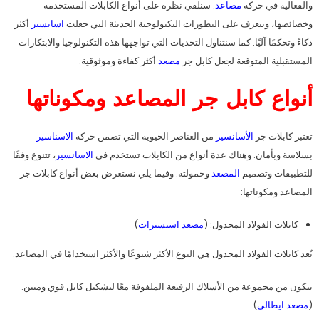
والفعالية في حركة
مصاعد
. سنلقي نظرة على أنواع الكابلات المستخدمة
وخصائصها، ونتعرف على التطورات التكنولوجية الحديثة التي جعلت
اسانسير
أكثر
ذكاءً وتحكمًا آليًا. كما سنتناول التحديات التي تواجهها هذه التكنولوجيا والابتكارات
المستقبلية المتوقعة لجعل كابل جر
مصعد
أكثر كفاءة وموثوقية.
أنواع كابل جر المصاعد ومكوناتها
تعتبر كابلات جر
الأسانسير
من العناصر الحيوية التي تضمن حركة
الاسناسير
بسلاسة وبأمان. وهناك عدة أنواع من الكابلات تستخدم في
الاسانسير
، تتنوع وفقًا
للتطبيقات وتصميم
المصعد
وحمولته. وفيما يلي نستعرض بعض أنواع كابلات جر
المصاعد ومكوناتها:
كابلات الفولاذ المجدول: (
مصعد اسنسيرات
)
تُعد كابلات الفولاذ المجدول هي النوع الأكثر شيوعًا والأكثر استخدامًا في المصاعد.
تتكون من مجموعة من الأسلاك الرفيعة الملفوفة معًا لتشكيل كابل قوي ومتين.
(
مصعد ايطالي
)