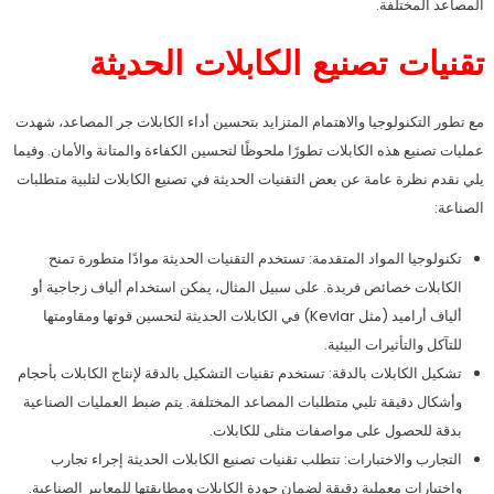
المصاعد المختلفة.
تقنيات تصنيع الكابلات الحديثة
مع تطور التكنولوجيا والاهتمام المتزايد بتحسين أداء الكابلات جر المصاعد، شهدت
عمليات تصنيع هذه الكابلات تطورًا ملحوظًا لتحسين الكفاءة والمتانة والأمان. وفيما
يلي نقدم نظرة عامة عن بعض التقنيات الحديثة في تصنيع الكابلات لتلبية متطلبات
الصناعة:
تكنولوجيا المواد المتقدمة: تستخدم التقنيات الحديثة موادًا متطورة تمنح
الكابلات خصائص فريدة. على سبيل المثال، يمكن استخدام ألياف زجاجية أو
ألياف أراميد (مثل Kevlar) في الكابلات الحديثة لتحسين قوتها ومقاومتها
للتآكل والتأثيرات البيئية.
تشكيل الكابلات بالدقة: تستخدم تقنيات التشكيل بالدقة لإنتاج الكابلات بأحجام
وأشكال دقيقة تلبي متطلبات المصاعد المختلفة. يتم ضبط العمليات الصناعية
بدقة للحصول على مواصفات مثلى للكابلات.
التجارب والاختبارات: تتطلب تقنيات تصنيع الكابلات الحديثة إجراء تجارب
واختبارات معملية دقيقة لضمان جودة الكابلات ومطابقتها للمعايير الصناعية.