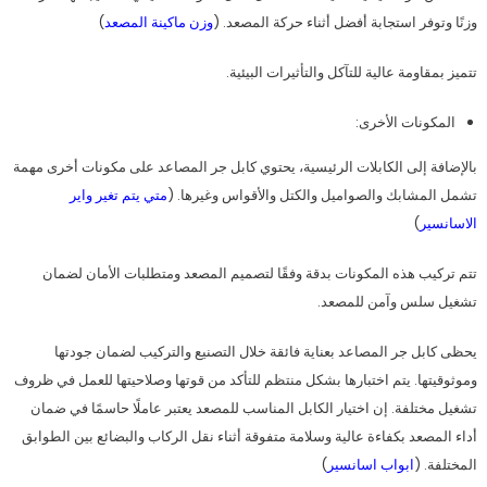
وزنًا وتوفر استجابة أفضل أثناء حركة المصعد. (
وزن ماكينة المصعد
)
تتميز بمقاومة عالية للتآكل والتأثيرات البيئية.
المكونات الأخرى:
بالإضافة إلى الكابلات الرئيسية، يحتوي كابل جر المصاعد على مكونات أخرى مهمة
تشمل المشابك والصواميل والكتل والأقواس وغيرها. (
متي يتم تغير واير
الاسانسير
)
تتم تركيب هذه المكونات بدقة وفقًا لتصميم المصعد ومتطلبات الأمان لضمان
تشغيل سلس وآمن للمصعد.
يحظى كابل جر المصاعد بعناية فائقة خلال التصنيع والتركيب لضمان جودتها
وموثوقيتها. يتم اختبارها بشكل منتظم للتأكد من قوتها وصلاحيتها للعمل في ظروف
تشغيل مختلفة. إن اختيار الكابل المناسب للمصعد يعتبر عاملًا حاسمًا في ضمان
أداء المصعد بكفاءة عالية وسلامة متفوقة أثناء نقل الركاب والبضائع بين الطوابق
المختلفة. (
ابواب اسانسير
)