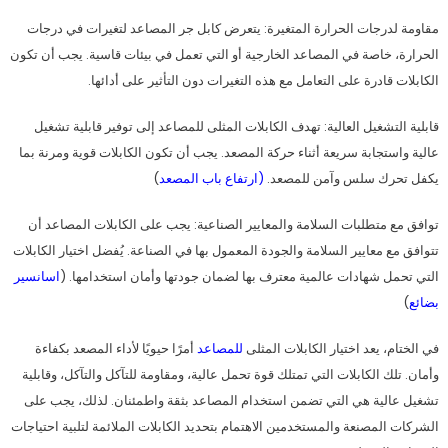
مقاومة لدرجات الحرارة المتغيرة: يتعرض كابل جر المصاعد لتغيرات في درجات
الحرارة، خاصة في المصاعد الخارجية أو التي تعمل في بيئات قاسية. يجب أن تكون
الكابلات قادرة على التعامل مع هذه التغيرات دون التأثير على أدائها.
قابلية التشغيل العالية: تهدف الكابلات المثلى للمصاعد إلى توفير قابلية تشغيل
عالية واستجابة سريعة أثناء حركة المصعد. يجب أن تكون الكابلات قوية ومرنة بما
يكفل تحرك سلس وآمن للمصعد.
(ارتفاع باب المصعد
)
توافق مع متطلبات السلامة والمعايير الصناعية: يجب على الكابلات المصاعد أن
تتوافق مع معايير السلامة والجودة المعمول بها في الصناعة. يُفضل اختيار الكابلات
التي تحمل شهادات عالمية معترف بها لضمان جودتها وأمان استخدامها. (
اسانسير
بضائع
)
في الختام، يعد اختيار الكابلات المثلى
للمصاعد
أمرًا حيويًا لأداء المصعد بكفاءة
وأمان. تلك الكابلات التي تمتلك قوة تحمل عالية، ومقاومة للتآكل والتآكل، وقابلية
تشغيل عالية هي التي تضمن استخدام المصاعد بثقة واطمئنان. لذلك، يجب على
الشركات المصنعة والمستخدمين الاهتمام بتحديد الكابلات الملائمة لتلبية احتياجات