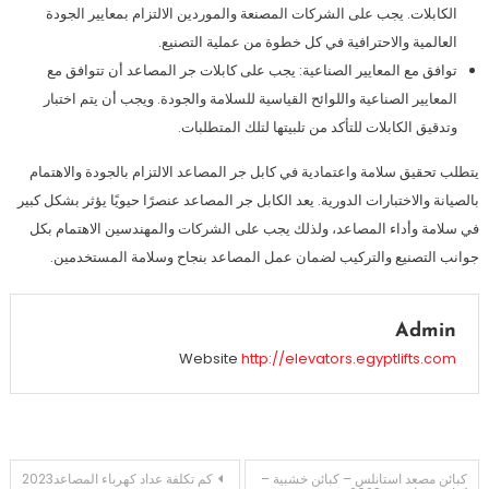
الكابلات. يجب على الشركات المصنعة والموردين الالتزام بمعايير الجودة
العالمية والاحترافية في كل خطوة من عملية التصنيع.
توافق مع المعايير الصناعية: يجب على كابلات جر المصاعد أن تتوافق مع
المعايير الصناعية واللوائح القياسية للسلامة والجودة. ويجب أن يتم اختبار
وتدقيق الكابلات للتأكد من تلبيتها لتلك المتطلبات.
يتطلب تحقيق سلامة واعتمادية في كابل جر المصاعد الالتزام بالجودة والاهتمام
بالصيانة والاختبارات الدورية. يعد الكابل جر المصاعد عنصرًا حيويًا يؤثر بشكل كبير
في سلامة وأداء المصاعد، ولذلك يجب على الشركات والمهندسين الاهتمام بكل
جوانب التصنيع والتركيب لضمان عمل المصاعد بنجاح وسلامة المستخدمين.
Admin
Website
http://elevators.egyptlifts.com
تصفّح
كبائن مصعد استانلس – كبائن خشبية –
كم تكلفة عداد كهرباء المصاعد2023